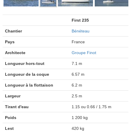
First 235
Chantier
Bénéteau
Pays
France
Architecte
Groupe Finot
Longueur hors-tout
7.1 m
Longueur de la coque
6.57 m
Longueur à la flottaison
6.2 m
Largeur
2.5 m
Tirant d'eau
1.15 ou 0.66 / 1.75 m
Poids
1 200 kg
Lest
420 kg