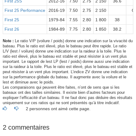
First 25S
2012-16
7.50
2.75
2 150
36.6
First 25 Performance
2016-19
7.50
2.75
2 150
C
First 25
1979-84
7.55
2.80
1 800
38
First 26
1984-89
7.75
2.80
1 850
38.2
Note :
Le ratio V/P (voilure / poids) donne une indication sur la vivacité du
bateau. Plus le ratio est élevé, plus le bateau peut être rapide. Le ratio
L/V (lest / voilure) donne une indication sur la raideur à la toile. Plus le
ratio est élevé, plus le bateau est stable et peut résister à un vent plus
important. Le rapport de lest LP (lest / poids) donne aussi une indication
sur la raideur à la toile. Plus le ratio est élevé, plus le bateau est stable et
peut résister à un vent plus important. L’indice ZV donne une indication
sur la performance globale du bateau. Il augmente avec la voilure et le
lest et diminue avec le poids.
Les comparaisons qui peuvent être faites, n’ont de sens que si les
bateaux ont des tailles similaires. Il existe bien d’autres facteurs pour
expliquer l’efficacité d’un bateau. Il ne faut donc pas déduire des résultats
uniquement sur ces ratios qui ne sont présentés qu’à titre indicatif.
2 personnes ont aimé cette page.
2 commentaires