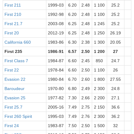
First 211
1999-03
6.20
2.48
1 100
25.2
First 210
1992-98
6.20
2.48
1 100
25.2
First 21.7
2003-08
6.25
2.48
1 245
25.2
First 20
2012-19
6.25
2.48
1 250
26.19
California 660
1983-86
6.30
2.38
1 300
20.05
First 235
1986-91
6.57
2.50
1 200
27
First Class 7
1984-87
6.60
2.45
850
24.7
First 22
1978-84
6.60
2.50
1 100
26
Evasion 22
1980-84
6.70
2.60
1 800
27.55
Baroudeur
1970-80
6.80
2.49
2 300
24.8
Evasion 25
1977-82
7.30
2.66
2 200
27.1
First 25.7
2005-16
7.49
2.75
2 150
36.6
First 260 Spirit
1995-03
7.49
2.76
2 300
36.2
First 24
1983-87
7.50
2.50
1 500
32