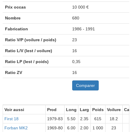
Prix occas
10 000 €
Nombre
680
Fabrication
1986 - 1991
Ratio V/P (voilure / poids)
23
Ratio L/V (lest / voilure)
16
Ratio LP (lest / poids)
0,35
Ratio ZV
16
Comparer
Voir aussi
Prod
Long
Larg
Poids
Voilure
Cat
First 18
1979-83
5.50
2.35
615
18.2
Forban MK2
1969-80
6.00
2.00
1 000
23