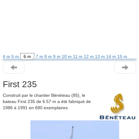
4 m
5 m
6 m
7 m
8 m
9 m
10 m
11 m
12 m
13 m
14 m
15 m
First 235
Construit par le chantier Bénéteau (85), le
bateau First 235 de 6.57 m a été fabriqué de
1986 à 1991 en 680 exemplaires.
Previous
Next