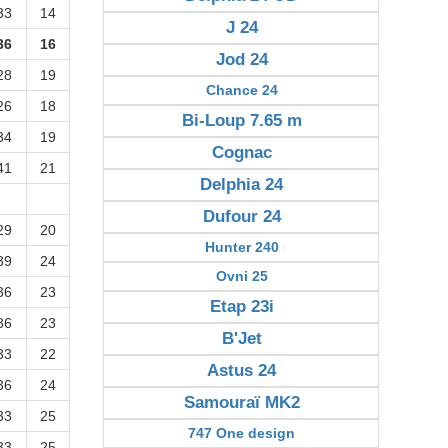
33
14
J 24
36
16
Jod 24
28
19
Chance 24
26
18
Bi-Loup 7.65 m
34
19
Cognac
41
21
Delphia 24
Dufour 24
29
20
Hunter 240
39
24
Ovni 25
36
23
Etap 23i
36
23
B'Jet
33
22
Astus 24
36
24
Samouraï MK2
33
25
747 One design
33
25