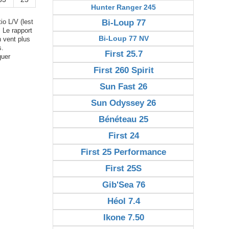
Hunter Ranger 245
Bi-Loup 77
io L/V (lest
. Le rapport
Bi-Loup 77 NV
n vent plus
s.
First 25.7
quer
First 260 Spirit
Sun Fast 26
Sun Odyssey 26
Bénéteau 25
First 24
First 25 Performance
First 25S
Gib'Sea 76
Héol 7.4
Ikone 7.50