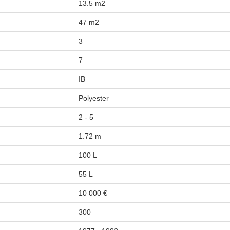
13.5 m2
47 m2
3
7
IB
Polyester
2 - 5
1.72 m
100 L
55 L
10 000 €
300