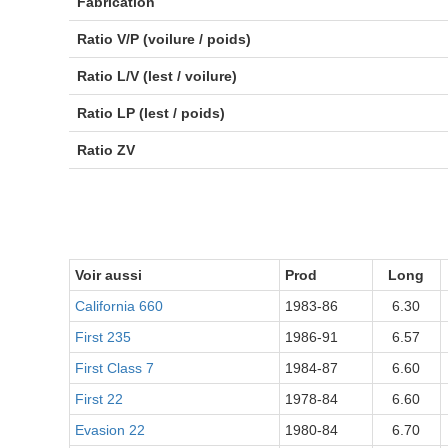
Fabrication
Ratio V/P (voilure / poids)
Ratio L/V (lest / voilure)
Ratio LP (lest / poids)
Ratio ZV
Voir aussi
Prod
Long
California 660
1983-86
6.30
First 235
1986-91
6.57
First Class 7
1984-87
6.60
First 22
1978-84
6.60
Evasion 22
1980-84
6.70