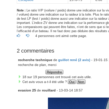
Note :
Le ratio V/P (voilure / poids) donne une indication sur la viv
/ voilure) donne une indication sur la raideur à la toile. Plus le ra
de lest LP (lest / poids) donne aussi une indication sur la raideur à
important. L’indice ZV donne une indication sur la performance glo
Les comparaisons qui peuvent être faites, n’ont de sens que si les 
l’efficacité d’un bateau. Il ne faut donc pas déduire des résultats 
4 personnes ont aimé cette page.
2 commentaires
recherche technique
de
guillot rené (2 avis)
- 19-01-15 
recherche de plan, merci
Répondre
18 sur 19 personnes ont trouvé cet avis utile.
Cet avis vous a-t-il été utile ?
Oui
Non
evasion 25
de
rouillard
- 13-03-14 18:57