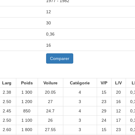
1977 - 1982
12
30
0,36
16
Comparer
Larg
Poids
Voilure
Catégorie
V/P
L/V
L
2.38
1 300
20.05
4
15
20
0,
2.50
1 200
27
3
23
16
0,
2.45
850
24.7
4
29
12
0,
2.50
1 100
26
3
24
17
0,
2.60
1 800
27.55
3
15
23
0,