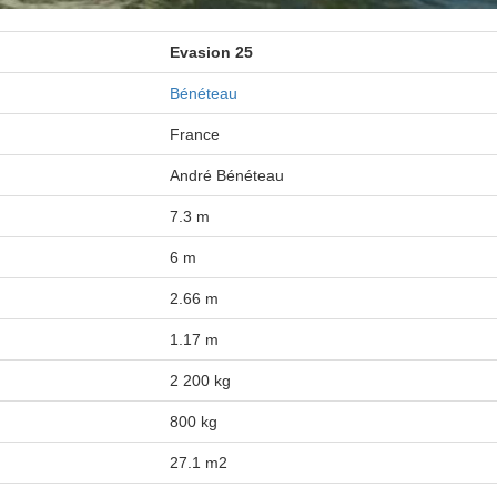
Evasion 25
Bénéteau
France
André Bénéteau
7.3 m
6 m
2.66 m
1.17 m
2 200 kg
800 kg
27.1 m2