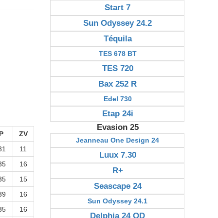
Start 7
Sun Odyssey 24.2
Téquila
TES 678 BT
TES 720
Bax 252 R
Edel 730
Etap 24i
Evasion 25
P
ZV
Jeanneau One Design 24
31
11
Luux 7.30
35
16
R+
35
15
Seascape 24
39
16
Sun Odyssey 24.1
35
16
Delphia 24 OD