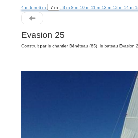
4 m
5 m
6 m
7 m
8 m
9 m
10 m
11 m
12 m
13 m
14 m
1
Evasion 25
Construit par le chantier Bénéteau (85), le bateau Evasion