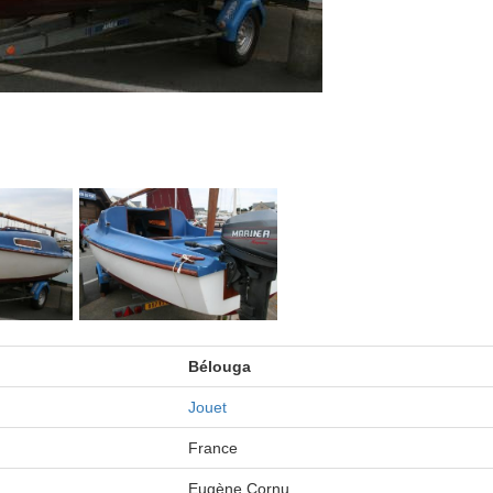
Bélouga
Jouet
France
Eugène Cornu