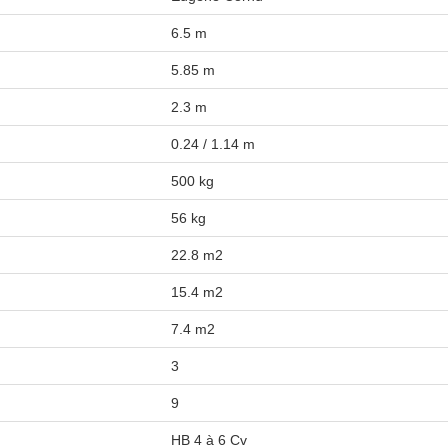
6.5 m
5.85 m
2.3 m
0.24 / 1.14 m
500 kg
56 kg
22.8 m2
15.4 m2
7.4 m2
3
9
HB 4 à 6 Cv