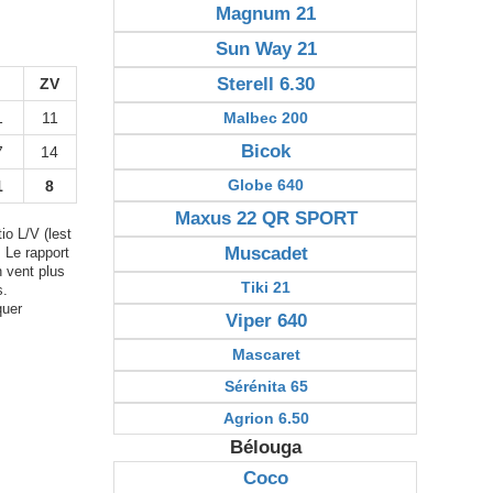
Magnum 21
Sun Way 21
Sterell 6.30
ZV
1
11
Malbec 200
Bicok
7
14
Globe 640
1
8
Maxus 22 QR SPORT
io L/V (lest
Muscadet
. Le rapport
n vent plus
Tiki 21
s.
quer
Viper 640
Mascaret
Sérénita 65
Agrion 6.50
Bélouga
Coco