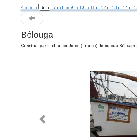
4 m
5 m
6 m
7 m
8 m
9 m
10 m
11 m
12 m
13 m
14 m
1
Bélouga
Construit par le chantier Jouet (France), le bateau Béloug
Previous