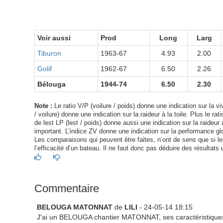
Voir aussi
Prod
Long
Larg
Tiburon
1963-67
4.93
2.00
Golif
1962-67
6.50
2.26
Bélouga
1944-74
6.50
2.30
Note :
Le ratio V/P (voilure / poids) donne une indication sur la viv
/ voilure) donne une indication sur la raideur à la toile. Plus le ra
de lest LP (lest / poids) donne aussi une indication sur la raideur à
important. L’indice ZV donne une indication sur la performance glo
Les comparaisons qui peuvent être faites, n’ont de sens que si les 
l’efficacité d’un bateau. Il ne faut donc pas déduire des résultats 
Commentaire
BELOUGA MATONNAT
de
LILI
- 24-05-14 18:15
J'ai un BELOUGA chantier MATONNAT, ses caractéristiques 