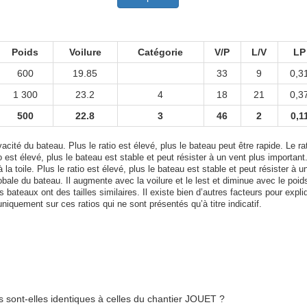
Poids
Voilure
Catégorie
V/P
L/V
LP
600
19.85
33
9
0,3
1 300
23.2
4
18
21
0,3
500
22.8
3
46
2
0,1
acité du bateau. Plus le ratio est élevé, plus le bateau peut être rapide. Le rat
tio est élevé, plus le bateau est stable et peut résister à un vent plus important
 la toile. Plus le ratio est élevé, plus le bateau est stable et peut résister à u
bale du bateau. Il augmente avec la voilure et le lest et diminue avec le poid
bateaux ont des tailles similaires. Il existe bien d’autres facteurs pour expli
uniquement sur ces ratios qui ne sont présentés qu’à titre indicatif.
sont-elles identiques à celles du chantier JOUET ?