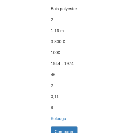
Bois polyester
2
1.16 m
3 800 €
1000
1944 - 1974
46
2
0,11
8
Belouga
Comparer