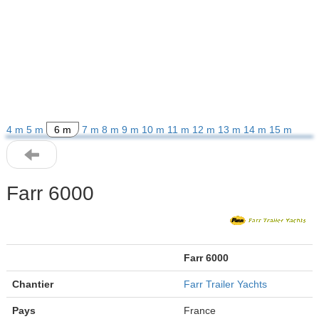
4 m
5 m
6 m
7 m
8 m
9 m
10 m
11 m
12 m
13 m
14 m
15 m
Farr 6000
Farr 6000
Chantier
Farr Trailer Yachts
Pays
France