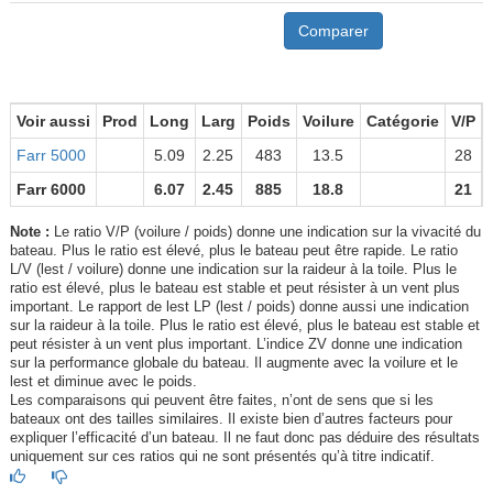
Comparer
Voir aussi
Prod
Long
Larg
Poids
Voilure
Catégorie
V/P
Farr 5000
5.09
2.25
483
13.5
28
Farr 6000
6.07
2.45
885
18.8
21
Note :
Le ratio V/P (voilure / poids) donne une indication sur la vivacité du
bateau. Plus le ratio est élevé, plus le bateau peut être rapide. Le ratio
L/V (lest / voilure) donne une indication sur la raideur à la toile. Plus le
ratio est élevé, plus le bateau est stable et peut résister à un vent plus
important. Le rapport de lest LP (lest / poids) donne aussi une indication
sur la raideur à la toile. Plus le ratio est élevé, plus le bateau est stable et
peut résister à un vent plus important. L’indice ZV donne une indication
sur la performance globale du bateau. Il augmente avec la voilure et le
lest et diminue avec le poids.
Les comparaisons qui peuvent être faites, n’ont de sens que si les
bateaux ont des tailles similaires. Il existe bien d’autres facteurs pour
expliquer l’efficacité d’un bateau. Il ne faut donc pas déduire des résultats
uniquement sur ces ratios qui ne sont présentés qu’à titre indicatif.