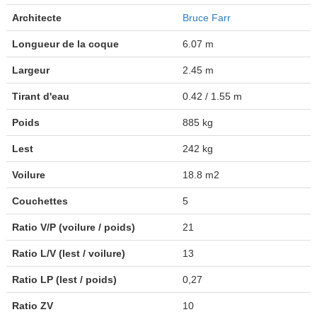
Architecte
Bruce Farr
Longueur de la coque
6.07 m
Largeur
2.45 m
Tirant d'eau
0.42 / 1.55 m
Poids
885 kg
Lest
242 kg
Voilure
18.8 m2
Couchettes
5
Ratio V/P (voilure / poids)
21
Ratio L/V (lest / voilure)
13
Ratio LP (lest / poids)
0,27
Ratio ZV
10