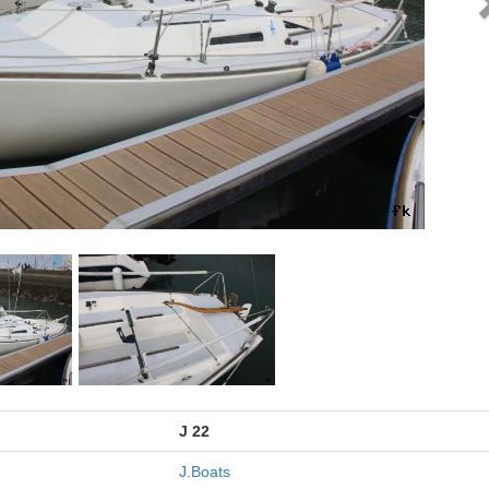
J 22
J.Boats