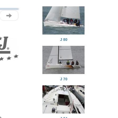
J 80
Next
J 70