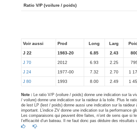
Ratio V/P (voilure / poids)
Voir aussi
Prod
Long
Larg
Poi
J 22
1983-20
6.85
2.43
80
J 70
2012
6.93
2.25
79
J 24
1977-00
7.32
2.70
1 1
J 80
1993
8.00
2.49
1 4
Note :
Le ratio V/P (voilure / poids) donne une indication sur la viv
/ voilure) donne une indication sur la raideur à la toile. Plus le ra
de lest LP (lest / poids) donne aussi une indication sur la raideur à
important. L’indice ZV donne une indication sur la performance glo
Les comparaisons qui peuvent être faites, n’ont de sens que si les 
l’efficacité d’un bateau. Il ne faut donc pas déduire des résultats 