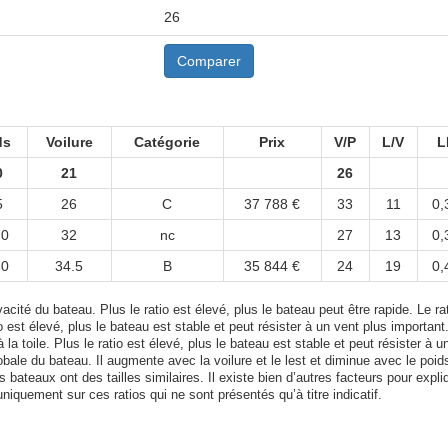
26
Comparer
ds
Voilure
Catégorie
Prix
V/P
L/V
L
0
21
26
5
26
C
37 788 €
33
11
0,
70
32
nc
27
13
0,
50
34.5
B
35 844 €
24
19
0,
acité du bateau. Plus le ratio est élevé, plus le bateau peut être rapide. Le rat
tio est élevé, plus le bateau est stable et peut résister à un vent plus important
 la toile. Plus le ratio est élevé, plus le bateau est stable et peut résister à u
bale du bateau. Il augmente avec la voilure et le lest et diminue avec le poid
bateaux ont des tailles similaires. Il existe bien d’autres facteurs pour expli
uniquement sur ces ratios qui ne sont présentés qu’à titre indicatif.