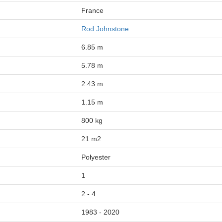
France
Rod Johnstone
6.85 m
5.78 m
2.43 m
1.15 m
800 kg
21 m2
Polyester
1
2 - 4
1983 - 2020