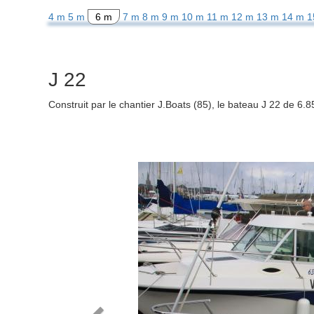
4 m
5 m
6 m
7 m
8 m
9 m
10 m
11 m
12 m
13 m
14 m
1
J 22
Construit par le chantier J.Boats (85), le bateau J 22 de 6.
Previous