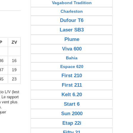
Vagabond Tradition
Charleston
Dufour T6
Laser SB3
Plume
P
ZV
Viva 600
Bahia
36
16
Espace 620
37
19
First 210
45
23
First 211
io L/V (lest
Kelt 6.20
. Le rapport
n vent plus
Start 6
s.
quer
Sun 2000
Etap 22i
Fifty 21