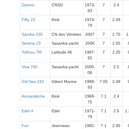
Daïmio
CNSO
1973-
7
2.4
83
Fifty 23
Kirié
1974-
7
2.49
79
Samba 235
CN des Vénètes
2007
7
2.75
1
Serena 23
Sasanka-yacht
2006
7
2.55
Tofinou 7M
Latitude 46
1987-
7
2.25
92
Viva 700
Sasanka-yacht
2005-
7
2.5
08
Gib'Sea 242
Gibert Marine
1988-
7.05
2.48
93
Armandèche
Kirié
1968-
7.1
2.4
75
Edel 4
Edel
1971-
7.1
2.5
1.
79
Fun
Jeanneau
1982-
7.1
2.45