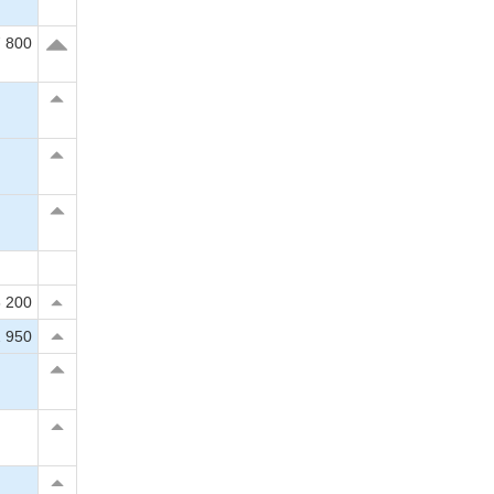
 800
 200
 950