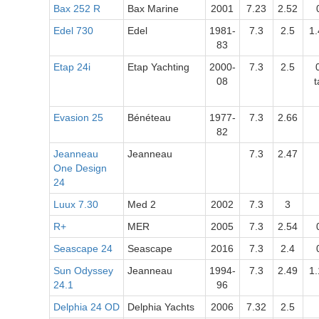
Bax 252 R
Bax Marine
2001
7.23
2.52
Edel 730
Edel
1981-
7.3
2.5
1.
83
Etap 24i
Etap Yachting
2000-
7.3
2.5
08
Evasion 25
Bénéteau
1977-
7.3
2.66
82
Jeanneau
Jeanneau
7.3
2.47
One Design
24
Luux 7.30
Med 2
2002
7.3
3
R+
MER
2005
7.3
2.54
Seascape 24
Seascape
2016
7.3
2.4
Sun Odyssey
Jeanneau
1994-
7.3
2.49
1.
24.1
96
Delphia 24 OD
Delphia Yachts
2006
7.32
2.5