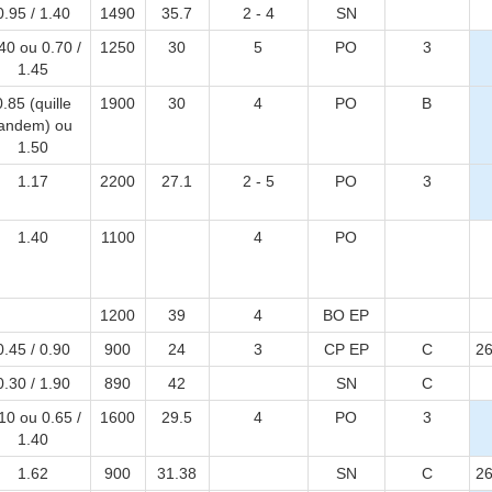
0.95 / 1.40
1490
35.7
2 - 4
SN
40 ou 0.70 /
1250
30
5
PO
3
1.45
0.85 (quille
1900
30
4
PO
B
tandem) ou
1.50
1.17
2200
27.1
2 - 5
PO
3
1.40
1100
4
PO
1200
39
4
BO EP
0.45 / 0.90
900
24
3
CP EP
C
26
0.30 / 1.90
890
42
SN
C
10 ou 0.65 /
1600
29.5
4
PO
3
1.40
1.62
900
31.38
SN
C
26