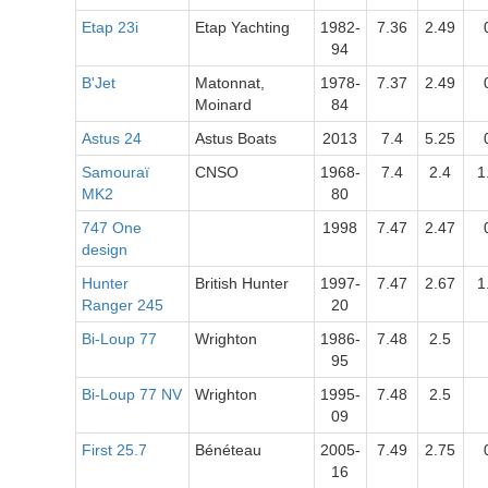
Etap 23i
Etap Yachting
1982-
7.36
2.49
94
B'Jet
Matonnat,
1978-
7.37
2.49
Moinard
84
Astus 24
Astus Boats
2013
7.4
5.25
Samouraï
CNSO
1968-
7.4
2.4
1
MK2
80
747 One
1998
7.47
2.47
design
Hunter
British Hunter
1997-
7.47
2.67
1
Ranger 245
20
Bi-Loup 77
Wrighton
1986-
7.48
2.5
95
Bi-Loup 77 NV
Wrighton
1995-
7.48
2.5
09
First 25.7
Bénéteau
2005-
7.49
2.75
16