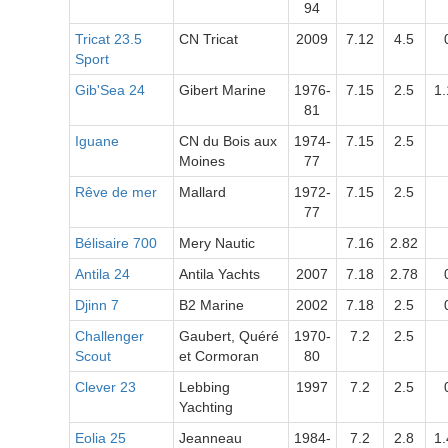
94
Tricat 23.5
CN Tricat
2009
7.12
4.5
Sport
Gib'Sea 24
Gibert Marine
1976-
7.15
2.5
1.
81
Iguane
CN du Bois aux
1974-
7.15
2.5
Moines
77
Rêve de mer
Mallard
1972-
7.15
2.5
77
Bélisaire 700
Mery Nautic
7.16
2.82
Antila 24
Antila Yachts
2007
7.18
2.78
Djinn 7
B2 Marine
2002
7.18
2.5
Challenger
Gaubert, Quéré
1970-
7.2
2.5
Scout
et Cormoran
80
Clever 23
Lebbing
1997
7.2
2.5
Yachting
Eolia 25
Jeanneau
1984-
7.2
2.8
1.