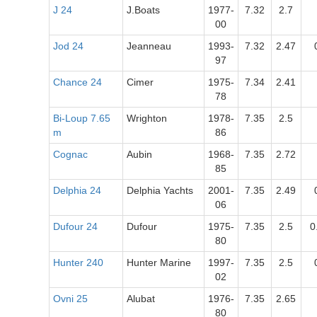
J 24
J.Boats
1977-
7.32
2.7
00
Jod 24
Jeanneau
1993-
7.32
2.47
97
Chance 24
Cimer
1975-
7.34
2.41
78
Bi-Loup 7.65
Wrighton
1978-
7.35
2.5
m
86
Cognac
Aubin
1968-
7.35
2.72
85
Delphia 24
Delphia Yachts
2001-
7.35
2.49
06
Dufour 24
Dufour
1975-
7.35
2.5
0
80
Hunter 240
Hunter Marine
1997-
7.35
2.5
02
Ovni 25
Alubat
1976-
7.35
2.65
80