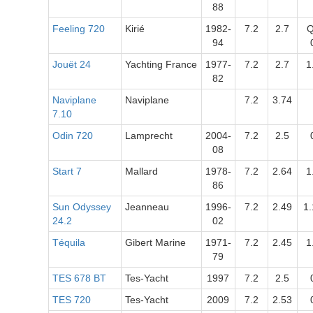
88
Feeling 720
Kirié
1982-
7.2
2.7
Q
94
Jouët 24
Yachting France
1977-
7.2
2.7
1
82
Naviplane
Naviplane
7.2
3.74
7.10
Odin 720
Lamprecht
2004-
7.2
2.5
08
Start 7
Mallard
1978-
7.2
2.64
1
86
Sun Odyssey
Jeanneau
1996-
7.2
2.49
1.
24.2
02
Téquila
Gibert Marine
1971-
7.2
2.45
1
79
TES 678 BT
Tes-Yacht
1997
7.2
2.5
TES 720
Tes-Yacht
2009
7.2
2.53