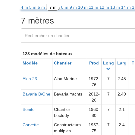
4 m
5 m
6 m
7 m
8 m
9 m
10 m
11 m
12 m
13 m
14 m
1
7 mètres
123 modèles de bateaux
Modèle
Chantier
Prod
Long
Larg
T
Aloa 23
Aloa Marine
1972-
7
2.45
76
Bavaria B/One
Bavaria Yachts
2012-
7
2.49
20
Bonite
Chantier
1960-
7
2.1
Loctudy
80
Corvette
Constructeurs
1957-
7
2.4
multiples
75