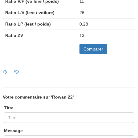
Ratio V/P (voilure / poids)
11
Ratio L/V (lest / voilure)
26
Ratio LP (lest / poids)
0,28
Ratio ZV
13
Comparer
Votre commentaire sur 'Rowan 22'
Titre
Message