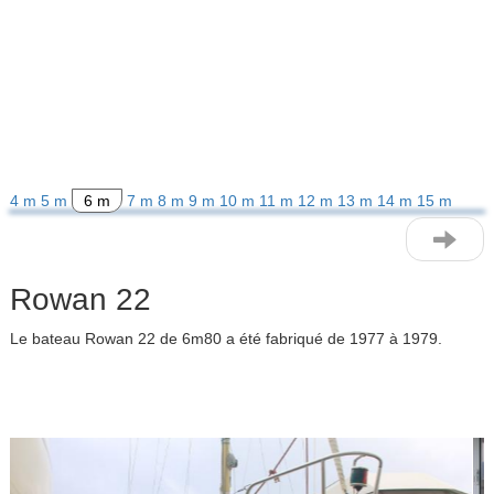
4 m
5 m
6 m
7 m
8 m
9 m
10 m
11 m
12 m
13 m
14 m
15 m
Rowan 22
Le bateau Rowan 22 de 6m80 a été fabriqué de 1977 à 1979.
Previous
Next