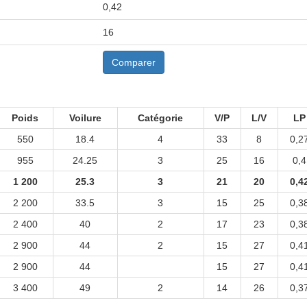
0,42
16
Comparer
Poids
Voilure
Catégorie
V/P
L/V
LP
550
18.4
4
33
8
0,2
955
24.25
3
25
16
0,4
1 200
25.3
3
21
20
0,4
2 200
33.5
3
15
25
0,3
2 400
40
2
17
23
0,3
2 900
44
2
15
27
0,4
2 900
44
15
27
0,4
3 400
49
2
14
26
0,3