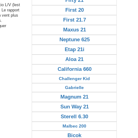
Fifty 21
io L/V (lest
First 20
. Le rapport
n vent plus
First 21.7
s.
quer
Maxus 21
Neptune 625
Etap 21i
Aloa 21
California 660
Challenger Kid
Gabrielle
Magnum 21
Sun Way 21
Sterell 6.30
Malbec 200
Bicok