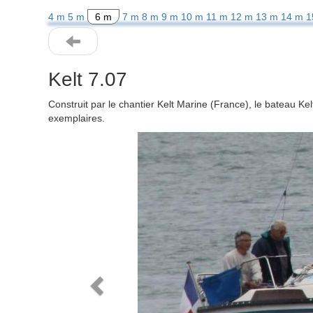
4 m
5 m
6 m
7 m
8 m
9 m
10 m
11 m
12 m
13 m
14 m
1
Kelt 7.07
Construit par le chantier Kelt Marine (France), le bateau K
exemplaires.
Previous