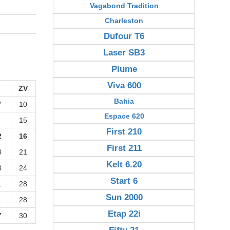
Vagabond Tradition
Charleston
Dufour T6
Laser SB3
Plume
Viva 600
ZV
Bahia
7
10
Espace 620
15
First 210
2
16
First 211
8
21
Kelt 6.20
8
24
Start 6
1
28
Sun 2000
1
28
Etap 22i
7
30