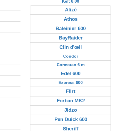
Kelt 8.00
Alizé
Athos
Baleinier 600
BayRaider
Clin d'œil
Condor
Cormoran 6 m
Edel 600
Express 600
Flirt
Forban MK2
Jidzo
Pen Duick 600
Sheriff