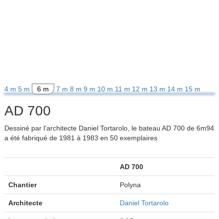
4 m
5 m
6 m
7 m
8 m
9 m
10 m
11 m
12 m
13 m
14 m
15 m
AD 700
Dessiné par l'architecte Daniel Tortarolo, le bateau AD 700 de 6m94
a été fabriqué de 1981 à 1983 en 50 exemplaires
AD 700
Chantier
Polyna
Architecte
Daniel Tortarolo