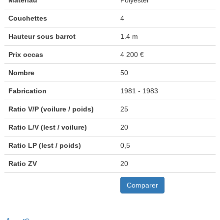
Matériau
Polyester
Couchettes
4
Hauteur sous barrot
1.4 m
Prix occas
4 200 €
Nombre
50
Fabrication
1981 - 1983
Ratio V/P (voilure / poids)
25
Ratio L/V (lest / voilure)
20
Ratio LP (lest / poids)
0,5
Ratio ZV
20
Comparer