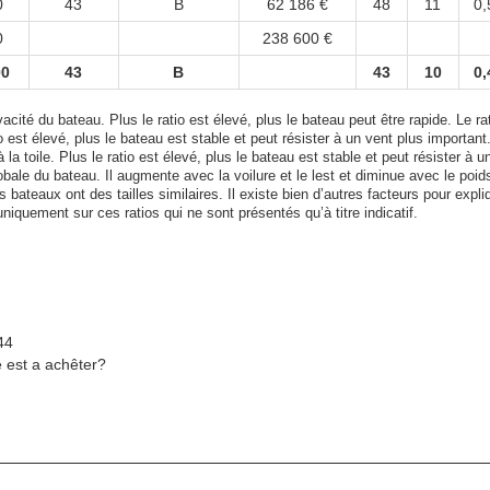
0
43
B
62 186 €
48
11
0,
0
238 600 €
00
43
B
43
10
0,
acité du bateau. Plus le ratio est élevé, plus le bateau peut être rapide. Le rat
tio est élevé, plus le bateau est stable et peut résister à un vent plus important
 la toile. Plus le ratio est élevé, plus le bateau est stable et peut résister à u
bale du bateau. Il augmente avec la voilure et le lest et diminue avec le poid
bateaux ont des tailles similaires. Il existe bien d’autres facteurs pour expli
uniquement sur ces ratios qui ne sont présentés qu’à titre indicatif.
44
e est a achêter?