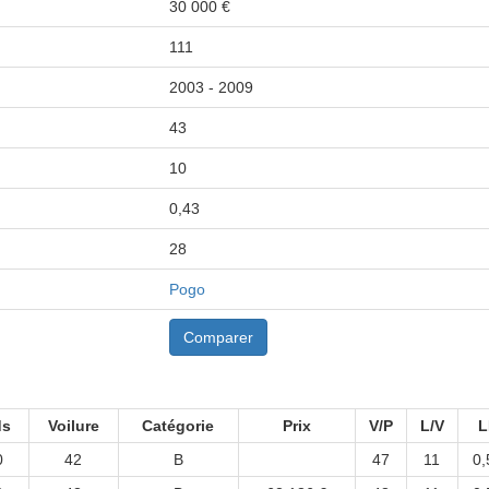
30 000 €
111
2003 - 2009
43
10
0,43
28
Pogo
Comparer
ds
Voilure
Catégorie
Prix
V/P
L/V
L
0
42
B
47
11
0,