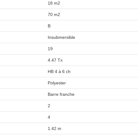
18 m2
70 m2
B
Insubmersible
19
4.47 Tx
HB 4 à 6 ch
Polyester
Barre franche
2
4
1.42 m