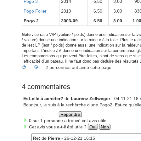
Pogo 3
2014
6.50
3.00
90
Pogo Foiler
2019
6.50
3.00
83
Pogo 2
2003-09
6.50
3.00
1 0
Note :
Le ratio V/P (voilure / poids) donne une indication sur la viv
/ voilure) donne une indication sur la raideur à la toile. Plus le ra
de lest LP (lest / poids) donne aussi une indication sur la raideur à
important. L’indice ZV donne une indication sur la performance glo
Les comparaisons qui peuvent être faites, n’ont de sens que si les 
l’efficacité d’un bateau. Il ne faut donc pas déduire des résultats 
2 personnes ont aimé cette page.
4 commentaires
Est-elle à achêter?
de
Laurenz Zellweger
- 04-11-21 18:
Bounjour, je suis à la rechèrche d'une Pogo2. Est-ce qu'ell
Répondre
0 sur 1 personne a trouvé cet avis utile.
Cet avis vous a-t-il été utile ?
Oui
Non
Re:
de
Pierre
- 26-12-21 16:15