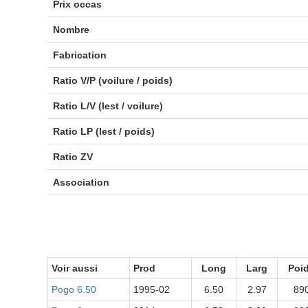
Prix occas
Nombre
Fabrication
Ratio V/P (voilure / poids)
Ratio L/V (lest / voilure)
Ratio LP (lest / poids)
Ratio ZV
Association
Voir aussi
Prod
Long
Larg
Poi
Pogo 6.50
1995-02
6.50
2.97
89