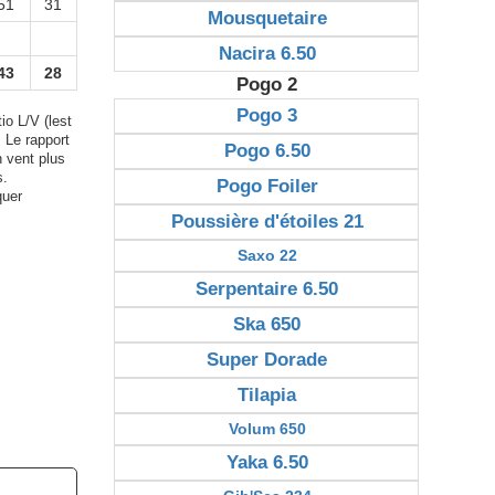
51
31
Mousquetaire
Nacira 6.50
43
28
Pogo 2
Pogo 3
io L/V (lest
. Le rapport
Pogo 6.50
n vent plus
s.
Pogo Foiler
quer
Poussière d'étoiles 21
Saxo 22
Serpentaire 6.50
Ska 650
Super Dorade
Tilapia
Volum 650
Yaka 6.50