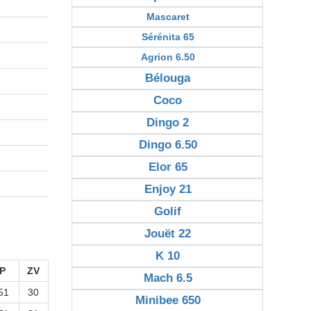
Mascaret
Sérénita 65
Agrion 6.50
Bélouga
Coco
Dingo 2
Dingo 6.50
Elor 65
Enjoy 21
Golif
Jouët 22
K 10
P
ZV
Mach 6.5
51
30
Minibee 650