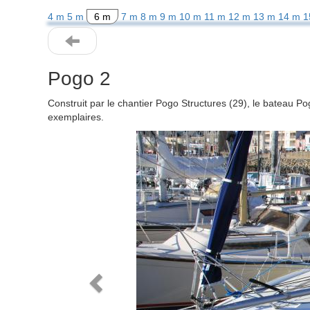
4 m
5 m
6 m
7 m
8 m
9 m
10 m
11 m
12 m
13 m
14 m
1
Pogo 2
Construit par le chantier Pogo Structures (29), le bateau P
exemplaires.
Previous