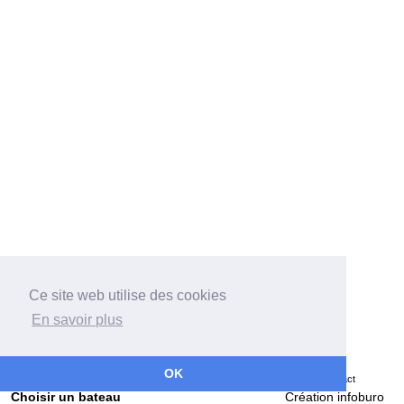
Ce site web utilise des cookies
En savoir plus
Bateaux
Architectes
Chantiers
Associations
Récits
OK
Grands Voiliers
Données personnelles
Mentions légales
Contact
Choisir un bateau
Création infoburo