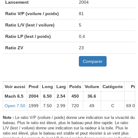
Lancement
2004
Ratio V/P (voilure / poids)
81
Ratio L/V (lest / voilure)
5
Ratio LP (lest / poids)
0,4
Ratio ZV
23
Comparer
Voir aussi
Prod
Long
Larg
Poids
Voilure
Catégorie
Pri
Mach 6.5
2004
6.50
2.54
450
36.6
Open 7.50
1999
7.50
2.99
720
49
C
69 00
Note :
Le ratio V/P (voilure / poids) donne une indication sur la vivacité du
bateau. Plus le ratio est élevé, plus le bateau peut être rapide. Le ratio
L/V (lest / voilure) donne une indication sur la raideur à la toile. Plus le
ratio est élevé, plus le bateau est stable et peut résister à un vent plus