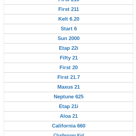
First 211
Kelt 6.20
Start 6
Sun 2000
Etap 22i
Fifty 21
First 20
First 21.7
Maxus 21
Neptune 625
Etap 21i
Aloa 21
California 660
Challenger Kid