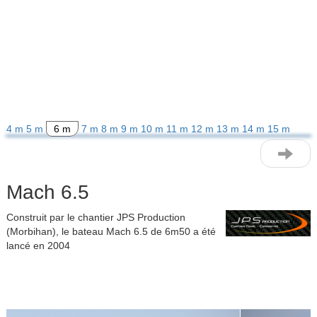
4 m
5 m
6 m
7 m
8 m
9 m
10 m
11 m
12 m
13 m
14 m
15 m
Mach 6.5
Construit par le chantier JPS Production
(Morbihan), le bateau Mach 6.5 de 6m50 a été
lancé en 2004
Previous
Next