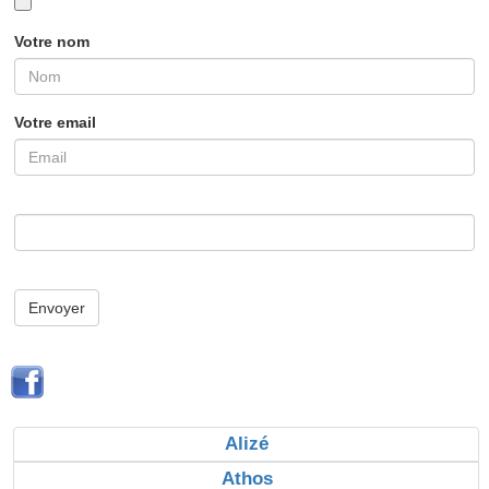
Votre nom
Votre email
Envoyer
Alizé
Athos