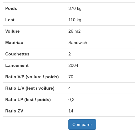
Poids
370 kg
Lest
110 kg
Voilure
26 m2
Matériau
Sandwich
Couchettes
2
Lancement
2004
Ratio V/P (voilure / poids)
70
Ratio L/V (lest / voilure)
4
Ratio LP (lest / poids)
0,3
Ratio ZV
14
Comparer