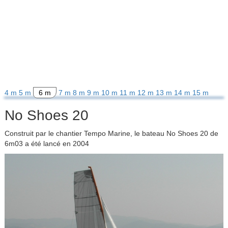
4 m
5 m
6 m
7 m
8 m
9 m
10 m
11 m
12 m
13 m
14 m
15 m
No Shoes 20
Construit par le chantier Tempo Marine, le bateau No Shoes 20 de
6m03 a été lancé en 2004