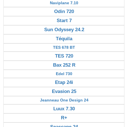
Naviplane 7.10
Odin 720
Start 7
Sun Odyssey 24.2
Téquila
TES 678 BT
TES 720
Bax 252 R
Edel 730
Etap 24i
Evasion 25
Jeanneau One Design 24
Luux 7.30
R+
Seascape 24