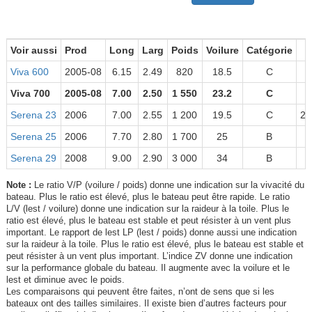
Voir aussi
Prod
Long
Larg
Poids
Voilure
Catégorie
Viva 600
2005-08
6.15
2.49
820
18.5
C
Viva 700
2005-08
7.00
2.50
1 550
23.2
C
Serena 23
2006
7.00
2.55
1 200
19.5
C
26
Serena 25
2006
7.70
2.80
1 700
25
B
Serena 29
2008
9.00
2.90
3 000
34
B
Note :
Le ratio V/P (voilure / poids) donne une indication sur la vivacité du
bateau. Plus le ratio est élevé, plus le bateau peut être rapide. Le ratio
L/V (lest / voilure) donne une indication sur la raideur à la toile. Plus le
ratio est élevé, plus le bateau est stable et peut résister à un vent plus
important. Le rapport de lest LP (lest / poids) donne aussi une indication
sur la raideur à la toile. Plus le ratio est élevé, plus le bateau est stable et
peut résister à un vent plus important. L’indice ZV donne une indication
sur la performance globale du bateau. Il augmente avec la voilure et le
lest et diminue avec le poids.
Les comparaisons qui peuvent être faites, n’ont de sens que si les
bateaux ont des tailles similaires. Il existe bien d’autres facteurs pour