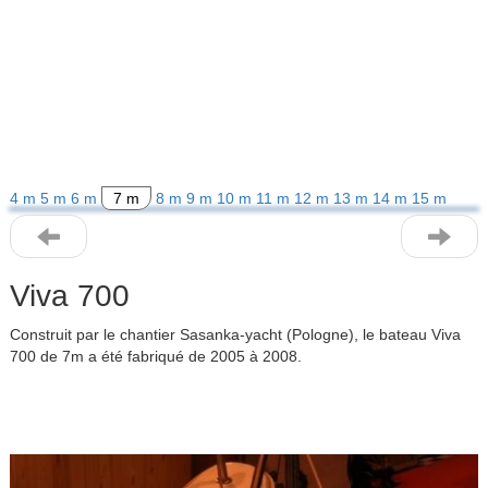
4 m
5 m
6 m
7 m
8 m
9 m
10 m
11 m
12 m
13 m
14 m
15 m
Viva 700
Construit par le chantier Sasanka-yacht (Pologne), le bateau Viva
700 de 7m a été fabriqué de 2005 à 2008.
Previous
Next