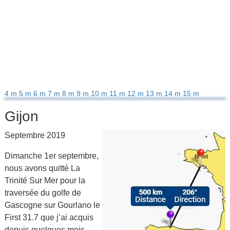
4 m
5 m
6 m
7 m
8 m
9 m
10 m
11 m
12 m
13 m
14 m
15 m
Gijon
Septembre 2019
Dimanche 1er septembre,
nous avons quitté La
Trinité Sur Mer pour la
traversée du golfe de
Gascogne sur Gourlano le
First 31.7 que j’ai acquis
depuis quelques mois.