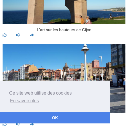
L'art sur les hauteurs de Gijon
Ce site web utilise des cookies
En savoir plus
OK
Les quais de Gijon