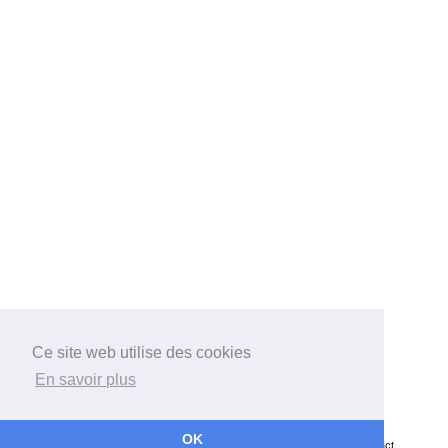
Ce site web utilise des cookies
En savoir plus
Bateaux
Architectes
Chantiers
Associations
Récits
OK
Grands Voiliers
Données personnelles
Mentions légales
Contact