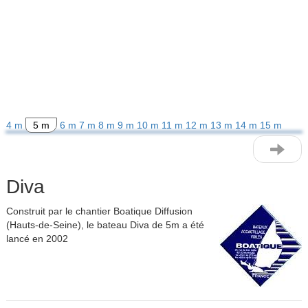
4 m
5 m
6 m
7 m
8 m
9 m
10 m
11 m
12 m
13 m
14 m
15 m
Diva
Construit par le chantier Boatique Diffusion
(Hauts-de-Seine), le bateau Diva de 5m a été
lancé en 2002