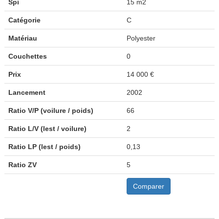
Spi
15 m2
Catégorie
C
Matériau
Polyester
Couchettes
0
Prix
14 000 €
Lancement
2002
Ratio V/P (voilure / poids)
66
Ratio L/V (lest / voilure)
2
Ratio LP (lest / poids)
0,13
Ratio ZV
5
Comparer