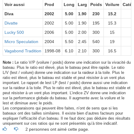
Voir aussi
Prod
Long
Larg
Poids
Voilure
Catég
Diva
2002
5.00
1.90
230
15.2
C
Divatte
2002
5.00
1.90
195
15.3
Lucky 500
2006
5.00
2.00
300
15
C
Micro Speculation
2004
5.50
2.45
540
19
C
Vagabond Tradition
1998-08
6.10
2.10
300
16.5
C
Note :
Le ratio V/P (voilure / poids) donne une indication sur la vivacité du
bateau. Plus le ratio est élevé, plus le bateau peut être rapide. Le ratio
L/V (lest / voilure) donne une indication sur la raideur à la toile. Plus le
ratio est élevé, plus le bateau est stable et peut résister à un vent plus
important. Le rapport de lest LP (lest / poids) donne aussi une indication
sur la raideur à la toile. Plus le ratio est élevé, plus le bateau est stable et
peut résister à un vent plus important. L’indice ZV donne une indication
sur la performance globale du bateau. Il augmente avec la voilure et le
lest et diminue avec le poids.
Les comparaisons qui peuvent être faites, n’ont de sens que si les
bateaux ont des tailles similaires. Il existe bien d’autres facteurs pour
expliquer l’efficacité d’un bateau. Il ne faut donc pas déduire des résultats
uniquement sur ces ratios qui ne sont présentés qu’à titre indicatif.
2 personnes ont aimé cette page.