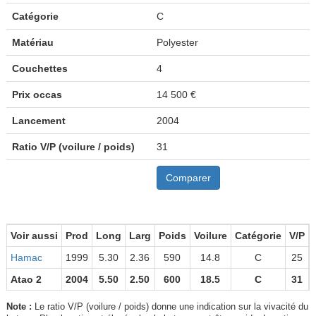
Catégorie
C
Matériau
Polyester
Couchettes
4
Prix occas
14 500 €
Lancement
2004
Ratio V/P (voilure / poids)
31
Comparer
Voir aussi
Prod
Long
Larg
Poids
Voilure
Catégorie
V/P
Hamac
1999
5.30
2.36
590
14.8
C
25
Atao 2
2004
5.50
2.50
600
18.5
C
31
Note :
Le ratio V/P (voilure / poids) donne une indication sur la vivacité du