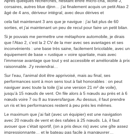
Après quelques recherches, hésitant entre micro-cha, Ikone J,
corsaires, autres blue djinn… j’ai finalement acquis un petit Atao 2
âgé de 4 ans, dériveur intégral, avec deux dérives et
cela fait maintenant 3 ans que je navigue : j’ai fait plus de 60
sorties, et j’ai maintenant un peu de recul pour faire un petit bilan.
Si je pouvais me permettre une métaphore automobile, je dirais
que l’Atao 2, c’est la 2 CV de la mer avec ses avantages et ses
inconvénients : une base très saine, facilement bricolable, avec un
équipement de base « rustique » voire spartiate, mais avec
l’immense avantage que tout y est accessible et améliorable à prix
raisonnable. J’y reviendrai…
Sur l’eau, l’animal doit être apprivoisé, mais au final, ses
performances sont à mon sens tout à fait honorables : on peut
naviguer avec toute la toile (j’ai une version 21 m² de voile),
jusqu’à 15 nœuds de vent. On file alors à 5 nœuds au près et à 6
nœuds voire 7 ou 8 au travers/largue. Au dessus, il faut prendre
un ris et les performances restent à peu près les mêmes.
Le maximum que j’ai fait (avec un équipier) est une navigation
avec 20 nœuds de vent et des rafales à 25 nœuds. Là, il faut
avouer que c’était sportif, (on a pris deux ris) avec une gîte assez
impressionnante… et le bateau pas facile à manœuvrer…