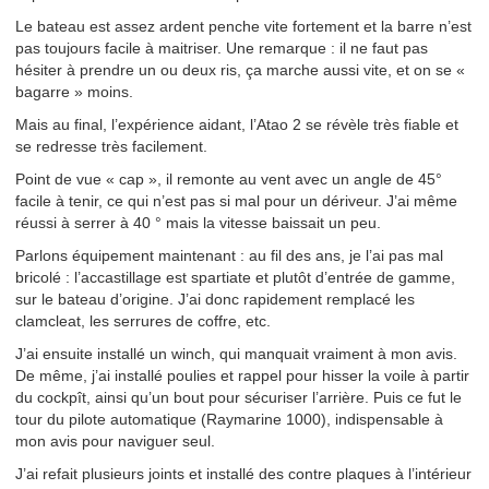
Le bateau est assez ardent penche vite fortement et la barre n’est
pas toujours facile à maitriser. Une remarque : il ne faut pas
hésiter à prendre un ou deux ris, ça marche aussi vite, et on se «
bagarre » moins.
Mais au final, l’expérience aidant, l’Atao 2 se révèle très fiable et
se redresse très facilement.
Point de vue « cap », il remonte au vent avec un angle de 45°
facile à tenir, ce qui n’est pas si mal pour un dériveur. J’ai même
réussi à serrer à 40 ° mais la vitesse baissait un peu.
Parlons équipement maintenant : au fil des ans, je l’ai pas mal
bricolé : l’accastillage est spartiate et plutôt d’entrée de gamme,
sur le bateau d’origine. J’ai donc rapidement remplacé les
clamcleat, les serrures de coffre, etc.
J’ai ensuite installé un winch, qui manquait vraiment à mon avis.
De même, j’ai installé poulies et rappel pour hisser la voile à partir
du cockpît, ainsi qu’un bout pour sécuriser l’arrière. Puis ce fut le
tour du pilote automatique (Raymarine 1000), indispensable à
mon avis pour naviguer seul.
J’ai refait plusieurs joints et installé des contre plaques à l’intérieur