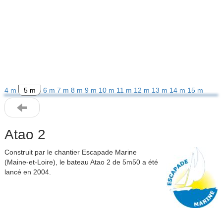
4 m
5 m
6 m
7 m
8 m
9 m
10 m
11 m
12 m
13 m
14 m
15 m
Atao 2
Construit par le chantier Escapade Marine
(Maine-et-Loire), le bateau Atao 2 de 5m50 a été
lancé en 2004.
Previous
Next