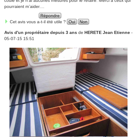
coulé et je n’ai aucunes mesures pour le refaire. Merci à ceux qui
pourraient m’aider....
Répondre
Cet avis vous a-t-il été utile ?
Oui
Non
Avis d'un propriétaire depuis 3 ans
de
HERETE Jean Etienne
-
05-07-15 15:51